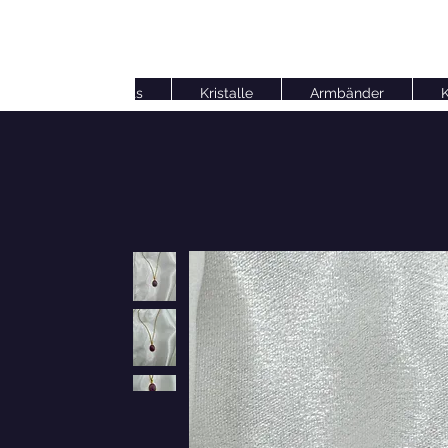
Kerzen Waxmelts
Kristalle
Armbänder
K