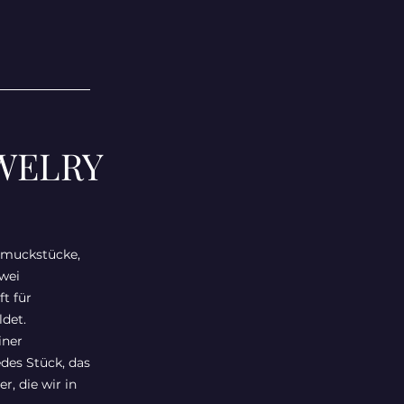
WELRY
chmuckstücke,
wei
t für
det.
iner
edes Stück, das
r, die wir in