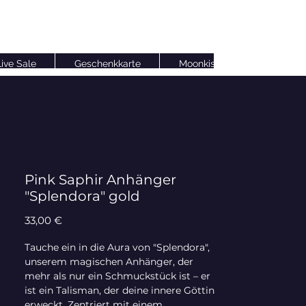
Anmelden
Live Sale
Geschenkkarte
Moonkissed Family Club
Pink Saphir Anhänger
"Splendora" gold
Preis
33,00 €
Tauche ein in die Aura von "Splendora",
unserem magischen Anhänger, der
mehr als nur ein Schmuckstück ist – er
ist ein Talisman, der deine innere Göttin
erweckt. Zentriert mit einem