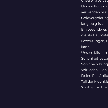
unsere Arbeit s
Unsere Kollektio
verwenden nur h
Goldvergoldung
langlebig ist.
Ein besonderes 
die als Hauptst
Bedeutungen, un
kann.
Unsere Mission 
Schönheit beto
Vorschein bringt
Wir laden Dich 
Deine Persönlic
Teil der Moonki
Strahlen zu bri