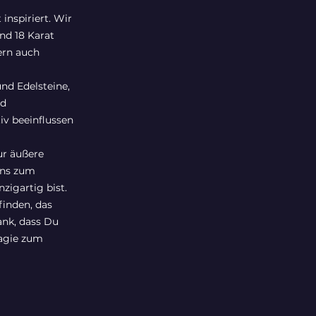
inspiriert. Wir
nd 18 Karat
ern auch
nd Edelsteine,
nd
iv beeinflussen
ur äußere
uns zum
zigartig bist.
finden, das
ank, dass Du
Magie zum