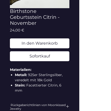
Birthstone
Geburtsstein Citrin -
November
Preis
24,00 €
In den Warenkorb
Sofortkauf
Materialien:
Metall:
925er Sterlingsilber,
veredelt mit 18k Gold
Stein:
Facettierter Citrin, 6
mm
Beschreibung:
Der November
Rückgaberichtlinien von Moonkissed
wird durch unseren strahlenden
Jewelry