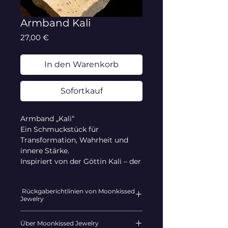
Armband Kali
Preis
27,00 €
In den Warenkorb
Sofortkauf
Armband „Kali“
Ein Schmuckstück für
Transformation, Wahrheit und
innere Stärke.
Inspiriert von der Göttin Kali – der
Zerstörerin von Illusionen und
Hüterin der Wiedergeburt – steht
Rückgaberichtlinien von Moonkissed
dieses Armband für den Mut,
Jewelry
loszulassen, was dich nicht mehr
definiert, und für die Kraft, dich
Wir bei Moonkissed Jewelry
Über Moonkissed Jewelry
immer wieder neu zu erschaffen.
möchten sicherstellen, dass du